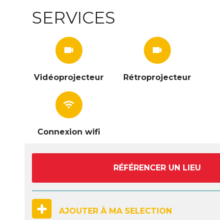
SERVICES
videocam
videocam
Vidéoprojecteur
Rétroprojecteur
wifi
Connexion wifi
RÉFÉRENCER UN LIEU
AJOUTER À MA SELECTION