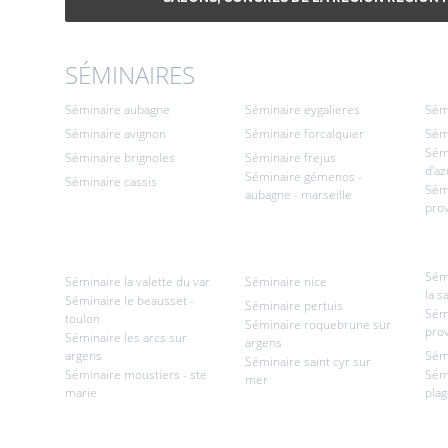
SÉMINAIRES
Séminaire aubagne
Séminaire eygalieres
Sém
Séminaire avignon
Séminaire forcalquier
Sémi
Sémi
Séminaire brignoles
Séminaire frejus
d'az
Séminaire gémenos -
Séminaire cassis
Sém
aubagne - marseille
pro
Sém
Séminaire la valette du var
Séminaire nice
la s
Séminaire le beausset -
Séminaire pertuis
Sém
toulon
Séminaire roquebrune sur
pro
Séminaire les arcs sur
argens
argens
Sém
Séminaire saint cyr sur
Séminaire moustiers - ste
Sémi
mer
marie
pla