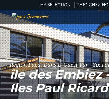
MA SELECTION
REJOIGNEZ-NOU
Région Paca, Dans L' Ouest Var - Six Fo
île des Embiez 
Iles Paul Ricard