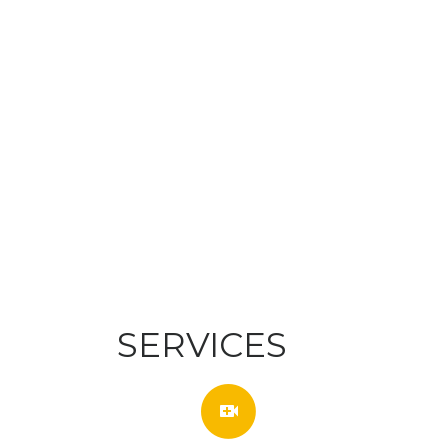
SERVICES
video_call