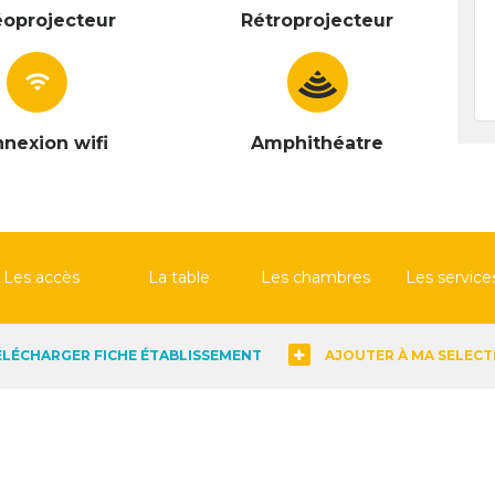
éoprojecteur
Rétroprojecteur
wifi
nexion wifi
Amphithéatre
Les accès
La table
Les chambres
Les service
ÉLÉCHARGER FICHE ÉTABLISSEMENT
AJOUTER À MA SELECT