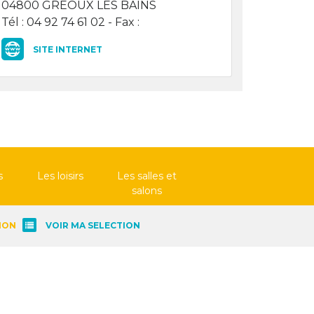
04800 GREOUX LES BAINS
Tél : 04 92 74 61 02 - Fax :
SITE INTERNET
s
Les loisirs
Les salles et
salons
ION
VOIR MA SELECTION