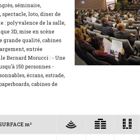
ngrès, séminaire,
 spectacle, loto, diner de
lle : polyvalence de la salle,
ique 3D, mise en scène
 grande qualité, cabines
chargement, entrée
lle Bernard Morucci : - Une
usqu’à 150 personnes -
oisonnables, écrans, estrade,
 paperboards, cabines de
SURFACE m²