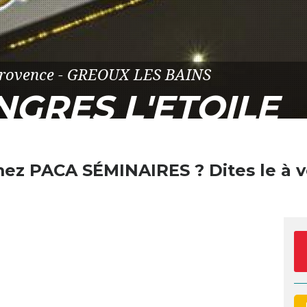
 Provence - GREOUX LES BAINS
GRES L'ETOILE
mez
PACA SÉMINAIRES
? Dites le à v