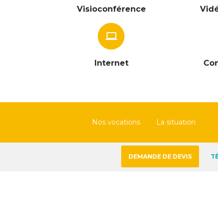
Visioconférence
Vid
computer
Internet
Con
Nos vocations
La situation
DEMANDE DE DEVIS
T