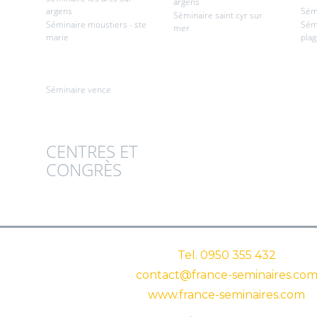
argens
argens
Sém
Séminaire saint cyr sur
Séminaire moustiers - ste
Sémi
mer
marie
pla
Séminaire vence
CENTRES ET
CONGRÈS
Tel.
0950 355 432
contact@france-seminaires.co
www.france-seminaires.com