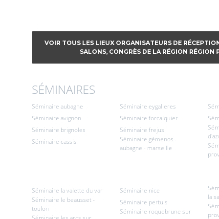
VOIR TOUS LES LIEUX ORGANISATEURS DE RÉCEPTION
SALONS, CONGRÈS DE LA RÉGION RÉGION 
SÉMINAIRES
Séminaire aubagne
Séminaire eygalieres
Sém
Séminaire avignon
Séminaire forcalquier
Sémi
Sémi
Séminaire brignoles
Séminaire frejus
d'az
Séminaire gémenos -
Séminaire cassis
Sém
aubagne - marseille
pro
Sém
Séminaire la valette du var
Séminaire nice
la s
Séminaire le beausset -
Séminaire pertuis
Sém
toulon
Séminaire roquebrune sur
pro
Séminaire les arcs sur