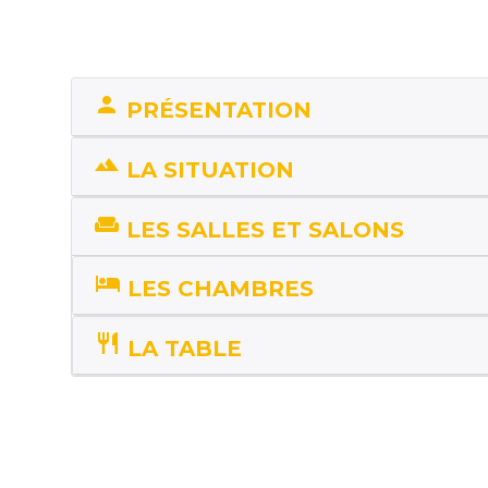
person
PRÉSENTATION
landscape
LA SITUATION
weekend
LES SALLES ET SALONS
hotel
LES CHAMBRES
restaurant
LA TABLE