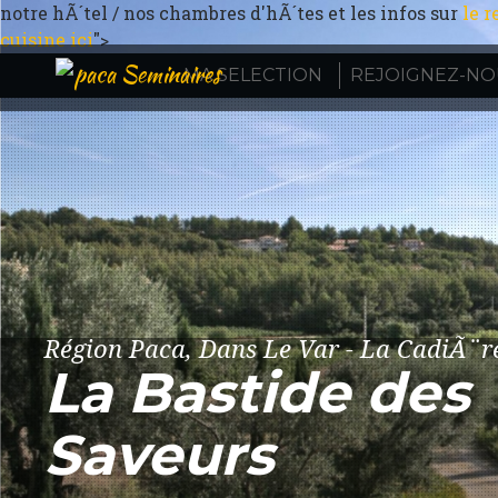
notre hÃ´tel / nos chambres d'hÃ´tes et les infos sur
le r
cuisine ici
">
MA SELECTION
REJOIGNEZ-NOU
Région Paca, Dans Le Var - La CadiÃ¨r
La Bastide des
Saveurs