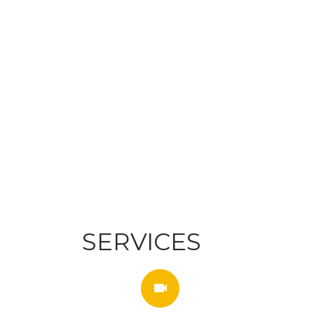
SERVICES
videocam