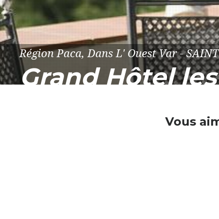
Région Paca, Dans L' Ouest Var - SAI
Grand Hôtel le
Vous ai