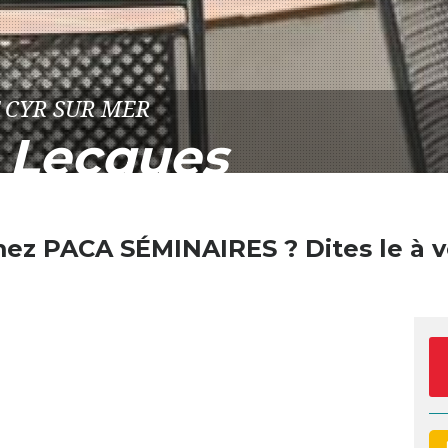
NT CYR SUR MER
s Lecques
mez
PACA SÉMINAIRES
? Dites le à v