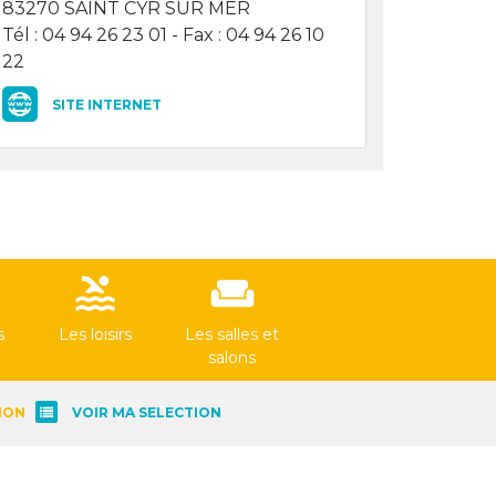
83270 SAINT CYR SUR MER
Tél : 04 94 26 23 01 - Fax : 04 94 26 10
22
SITE INTERNET
pool
weekend
s
Les loisirs
Les salles et
salons
ION
VOIR MA SELECTION