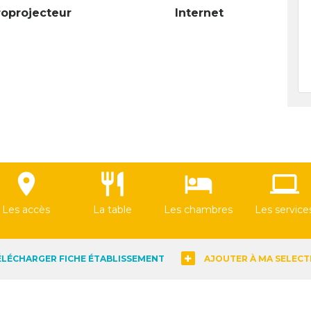
roprojecteur
Internet
location_on
restaurant
hotel
computer
Les accès
La table
Les chambres
Les service
ÉLÉCHARGER FICHE ÉTABLISSEMENT
AJOUTER À MA SELECT